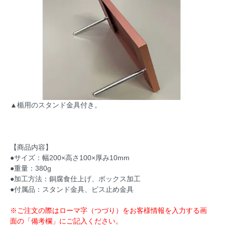
▲楯用のスタンド金具付き。
【商品内容】
●サイズ：幅200×高さ100×厚み10mm
●重量：380g
●加工方法：銅腐食仕上げ、ボックス加工
●付属品：スタンド金具、ビス止め金具
※ご注文の際はローマ字（つづり）をお客様情報を入力する画
面の「備考欄」にご記入ください。